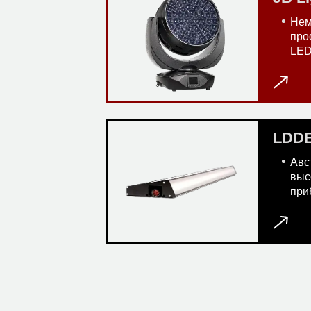
Нем
про
LED
LDD
Авс
выс
при