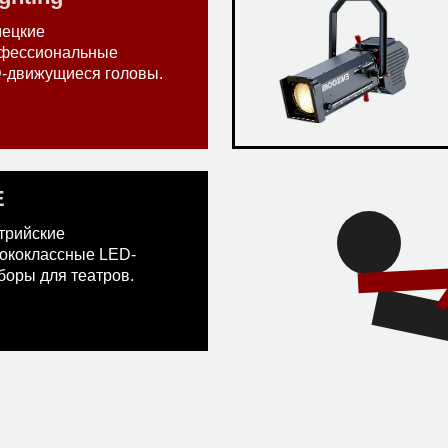
ецкие
фессиональные
‑движущиеся головы.
E
трийские
ококлассные LED-
боры для театров.