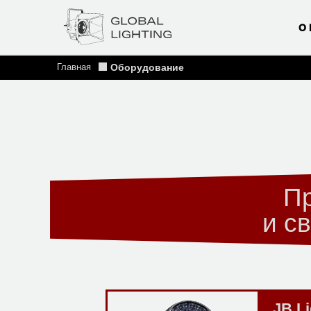
О
Главная
Оборудование
П
и с
JB Li